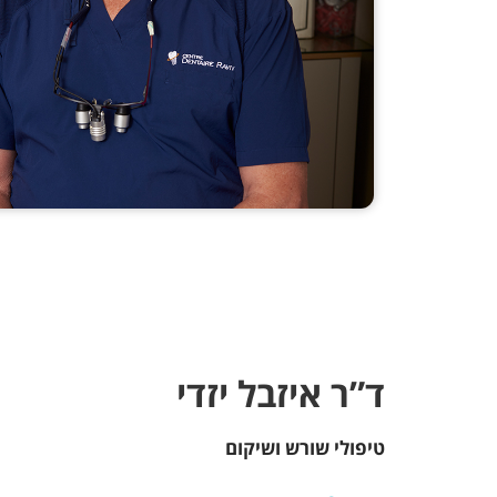
ד”ר איזבל יזדי
טיפולי שורש ושיקום