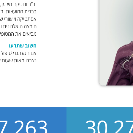
ד”ר ורוניקה מילמן,
בברית המועצות. ד"
אסתטיקה ויישורי ש
חומצה היאלרונית וב
מביאים את המטופלי
חשוב שתדעו
אם הגעתם לטיפול שי
נצברו מאות שעות של
7,263
30,2