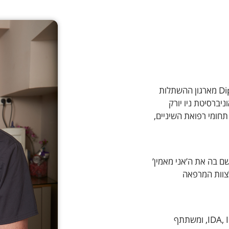
רופא שיניים בעל תואר D.M.D, בעל תעודת Diplomate מארגון ההשתלות
מאוניברסיטת ניו יורק
 תחומי רפואת השיניים,
שם בה את ה’אני מאמין’
לצוות המרפאה
ד”ר פיינגולד חבר בעמותות ובארגונים בינלאומיים IDA, ICOI, ומשתתף