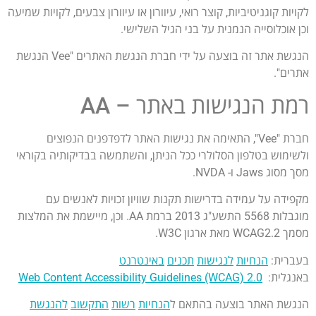
לקויות קוגניטיביות, קוצר רואי, עיוורון או עיוורון צבעים, לקויות שמיעה
וכן אוכלוסייה הנמנית על בני הגיל השלישי.
הנגשת אתר זה בוצעה על ידי חברת הנגשת האתרים "Vee הנגשת
אתרים".
רמת הנגישות באתר – AA
חברת "Vee", התאימה את נגישות האתר לדפדפנים הנפוצים
ולשימוש בטלפון הסלולרי ככל הניתן, והשתמשה בבדיקותיה בקוראי
מסך מסוג Jaws ו- NVDA.
מקפידה על עמידה בדרישות תקנות שוויון זכויות לאנשים עם
מוגבלות 5568 התשע"ג 2013 ברמת AA. וכן, מיישמת את המלצות
מסמך WCAG2.2 מאת ארגון W3C.
בעברית:
הנחיות
לנגישות
תכנים
באינטרנט
באנגלית:
Web Content Accessibility Guidelines (WCAG) 2.0
הנגשת האתר בוצעה בהתאם ל
הנחיות
רשות
התקשוב
להנגשת